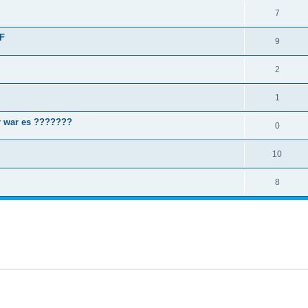
7
PF
9
2
1
r war es ???????
0
10
8