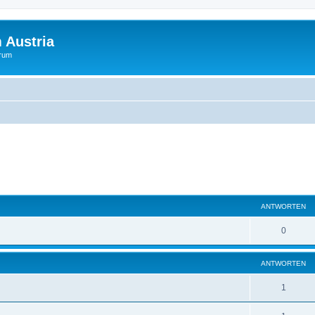
 Austria
orum
eiterte Suche
ANTWORTEN
0
ANTWORTEN
1