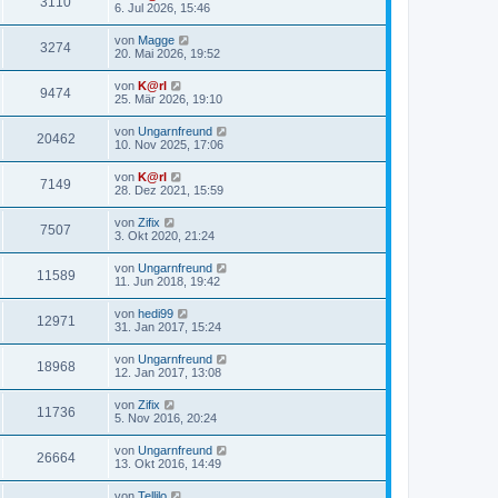
3110
6. Jul 2026, 15:46
von
Magge
3274
20. Mai 2026, 19:52
von
K@rl
9474
25. Mär 2026, 19:10
von
Ungarnfreund
20462
10. Nov 2025, 17:06
von
K@rl
7149
28. Dez 2021, 15:59
von
Zifix
7507
3. Okt 2020, 21:24
von
Ungarnfreund
11589
11. Jun 2018, 19:42
von
hedi99
12971
31. Jan 2017, 15:24
von
Ungarnfreund
18968
12. Jan 2017, 13:08
von
Zifix
11736
5. Nov 2016, 20:24
von
Ungarnfreund
26664
13. Okt 2016, 14:49
von
Tellilo