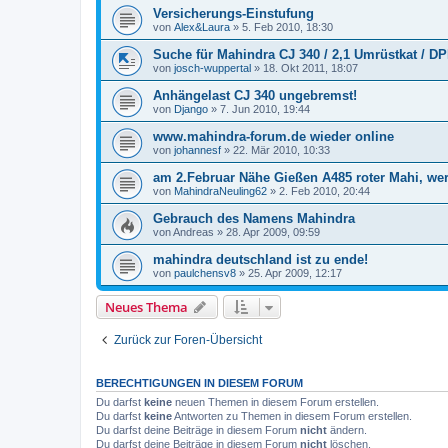
Versicherungs-Einstufung
von
Alex&Laura
»
5. Feb 2010, 18:30
Suche für Mahindra CJ 340 / 2,1 Umrüstkat / D
von
josch-wuppertal
»
18. Okt 2011, 18:07
Anhängelast CJ 340 ungebremst!
von
Django
»
7. Jun 2010, 19:44
www.mahindra-forum.de wieder online
von
johannesf
»
22. Mär 2010, 10:33
am 2.Februar Nähe Gießen A485 roter Mahi, we
von
MahindraNeuling62
»
2. Feb 2010, 20:44
Gebrauch des Namens Mahindra
von
Andreas
»
28. Apr 2009, 09:59
mahindra deutschland ist zu ende!
von
paulchensv8
»
25. Apr 2009, 12:17
Neues Thema
Zurück zur Foren-Übersicht
BERECHTIGUNGEN IN DIESEM FORUM
Du darfst
keine
neuen Themen in diesem Forum erstellen.
Du darfst
keine
Antworten zu Themen in diesem Forum erstellen.
Du darfst deine Beiträge in diesem Forum
nicht
ändern.
Du darfst deine Beiträge in diesem Forum
nicht
löschen.