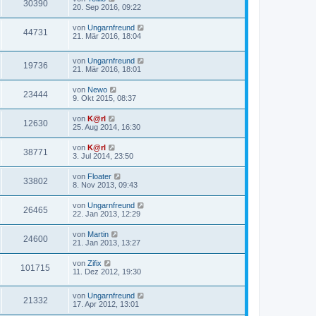
30390
20. Sep 2016, 09:22
von
Ungarnfreund
44731
21. Mär 2016, 18:04
von
Ungarnfreund
19736
21. Mär 2016, 18:01
von
Newo
23444
9. Okt 2015, 08:37
von
K@rl
12630
25. Aug 2014, 16:30
von
K@rl
38771
3. Jul 2014, 23:50
von
Floater
33802
8. Nov 2013, 09:43
von
Ungarnfreund
26465
22. Jan 2013, 12:29
von
Martin
24600
21. Jan 2013, 13:27
von
Zifix
101715
11. Dez 2012, 19:30
von
Ungarnfreund
21332
17. Apr 2012, 13:01