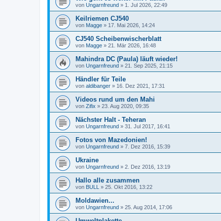
von
Ungarnfreund
»
1. Jul 2026, 22:49
Keilriemen CJ540
von
Magge
»
17. Mai 2026, 14:24
CJ540 Scheibenwischerblatt
von
Magge
»
21. Mär 2026, 16:48
Mahindra DC (Paula) läuft wieder!
von
Ungarnfreund
»
21. Sep 2025, 21:15
Händler für Teile
von
aldibanger
»
16. Dez 2021, 17:31
Videos rund um den Mahi
von
Zifix
»
23. Aug 2020, 09:35
Nächster Halt - Teheran
von
Ungarnfreund
»
31. Jul 2017, 16:41
Fotos von Mazedonien!
von
Ungarnfreund
»
7. Dez 2016, 15:39
Ukraine
von
Ungarnfreund
»
2. Dez 2016, 13:19
Hallo alle zusammen
von
BULL
»
25. Okt 2016, 13:22
Moldawien...
von
Ungarnfreund
»
25. Aug 2014, 17:06
Umweltplakette