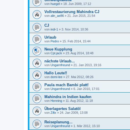
von
huegel
»
18. Jun 2009, 17:12
Vollrestaurierung Mahindra CJ
von
alin_ae86
»
21. Jun 2015, 21:54
CJ
von
indi-1
»
3. Nov 2014, 10:36
Urlaub
von
Pedro
»
15. Feb 2014, 15:44
Neue Kupplung
von
Cpt.jack
»
23. Aug 2014, 18:48
nächste Urlaub...
von
Ungarnfreund
»
21. Jan 2013, 19:16
Hallo Leute!!
von
domi-lee
»
27. Mai 2012, 08:26
Paula mach Bambi platt!
von
Ungarnfreund
»
6. Jan 2010, 17:01
Mahindra in Indien kaufen
von
Henning
»
11. Aug 2012, 11:18
Überlagertes Salatöl
von
Zifix
»
24. Jan 2009, 13:08
Reiseplanung...
von
Ungarnfreund
»
1. Mär 2012, 15:10