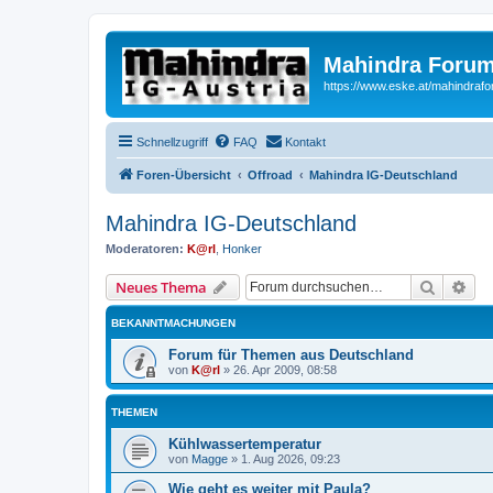
Mahindra Forum
https://www.eske.at/mahindraf
Schnellzugriff
FAQ
Kontakt
Foren-Übersicht
Offroad
Mahindra IG-Deutschland
Mahindra IG-Deutschland
Moderatoren:
K@rl
,
Honker
Suche
Erw
Neues Thema
BEKANNTMACHUNGEN
Forum für Themen aus Deutschland
von
K@rl
»
26. Apr 2009, 08:58
THEMEN
Kühlwassertemperatur
von
Magge
»
1. Aug 2026, 09:23
Wie geht es weiter mit Paula?