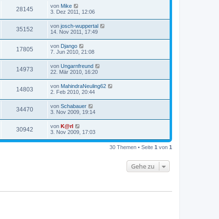
von
Mike
28145
3. Dez 2011, 12:06
von
josch-wuppertal
35152
14. Nov 2011, 17:49
von
Django
17805
7. Jun 2010, 21:08
von
Ungarnfreund
14973
22. Mär 2010, 16:20
von
MahindraNeuling62
14803
2. Feb 2010, 20:44
von
Schabauer
34470
3. Nov 2009, 19:14
von
K@rl
30942
3. Nov 2009, 17:03
30 Themen • Seite
1
von
1
Gehe zu