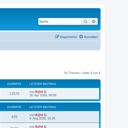
Suche
Erweiterte Suche
Registrieren
Anmelden
30 Themen • Seite
1
von
1
ZUGRIFFE
LETZTER BEITRAG
von
K@rl
13570
26. Apr 2009, 08:58
ZUGRIFFE
LETZTER BEITRAG
von
K@rl
426
4. Aug 2026, 16:36
von
K@rl