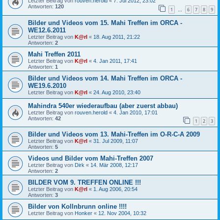
Letzter Beitrag von
rouven.herold
«
7. Jul 2012, 23:02
Antworten:
120
1
6
7
8
9
…
Bilder und Videos vom 15. Mahi Treffen im ORCA -
WE12.6.2011
Letzter Beitrag von
K@rl
«
18. Aug 2011, 21:22
Antworten:
2
Mahi Treffen 2011
Letzter Beitrag von
K@rl
«
4. Jan 2011, 17:41
Antworten:
1
Bilder und Videos vom 14. Mahi Treffen im ORCA -
WE19.6.2010
Letzter Beitrag von
K@rl
«
24. Aug 2010, 23:40
Mahindra 540er wiederaufbau (aber zuerst abbau)
Letzter Beitrag von
rouven.herold
«
4. Jan 2010, 17:01
Antworten:
42
1
2
3
Bilder und Videos vom 13. Mahi-Treffen im O-R-C-A 2009
Letzter Beitrag von
K@rl
«
31. Jul 2009, 11:07
Antworten:
5
Videos und Bilder vom Mahi-Treffen 2007
Letzter Beitrag von
Dirk
«
14. Mär 2008, 12:17
Antworten:
2
BILDER VOM 9. TREFFEN ONLINE !!!
Letzter Beitrag von
K@rl
«
1. Aug 2006, 20:54
Antworten:
3
Bilder von Kollnbrunn online !!!!
Letzter Beitrag von
Honker
«
12. Nov 2004, 10:32