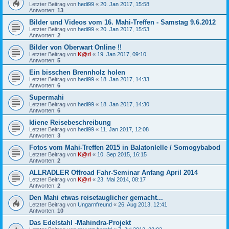
Letzter Beitrag von
hedi99
«
20. Jan 2017, 15:58
Antworten:
13
Bilder und Videos vom 16. Mahi-Treffen - Samstag 9.6.2012
Letzter Beitrag von
hedi99
«
20. Jan 2017, 15:53
Antworten:
2
Bilder von Oberwart Online !!
Letzter Beitrag von
K@rl
«
19. Jan 2017, 09:10
Antworten:
5
Ein bisschen Brennholz holen
Letzter Beitrag von
hedi99
«
18. Jan 2017, 14:33
Antworten:
6
Supermahi
Letzter Beitrag von
hedi99
«
18. Jan 2017, 14:30
Antworten:
6
kliene Reisebeschreibung
Letzter Beitrag von
hedi99
«
11. Jan 2017, 12:08
Antworten:
3
Fotos vom Mahi-Treffen 2015 in Balatonlelle / Somogybabod
Letzter Beitrag von
K@rl
«
10. Sep 2015, 16:15
Antworten:
2
ALLRADLER Offroad Fahr-Seminar Anfang April 2014
Letzter Beitrag von
K@rl
«
23. Mai 2014, 08:17
Antworten:
2
Den Mahi etwas reisetauglicher gemacht...
Letzter Beitrag von
Ungarnfreund
«
26. Aug 2013, 12:41
Antworten:
10
Das Edelstahl -Mahindra-Projekt