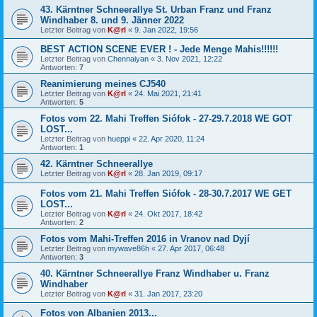
43. Kärntner Schneerallye St. Urban Franz und Franz
Windhaber 8. und 9. Jänner 2022
Letzter Beitrag von
K@rl
«
9. Jan 2022, 19:56
BEST ACTION SCENE EVER ! - Jede Menge Mahis!!!!!!
Letzter Beitrag von
Chennaiyan
«
3. Nov 2021, 12:22
Antworten:
7
Reanimierung meines CJ540
Letzter Beitrag von
K@rl
«
24. Mai 2021, 21:41
Antworten:
5
Fotos vom 22. Mahi Treffen Siófok - 27-29.7.2018 WE GOT
LOST...
Letzter Beitrag von
hueppi
«
22. Apr 2020, 11:24
Antworten:
1
42. Kärntner Schneerallye
Letzter Beitrag von
K@rl
«
28. Jan 2019, 09:17
Fotos vom 21. Mahi Treffen Siófok - 28-30.7.2017 WE GET
LOST...
Letzter Beitrag von
K@rl
«
24. Okt 2017, 18:42
Antworten:
2
Fotos vom Mahi-Treffen 2016 in Vranov nad Dyjí
Letzter Beitrag von
mywave86h
«
27. Apr 2017, 06:48
Antworten:
3
40. Kärntner Schneerallye Franz Windhaber u. Franz
Windhaber
Letzter Beitrag von
K@rl
«
31. Jan 2017, 23:20
Fotos von Albanien 2013...