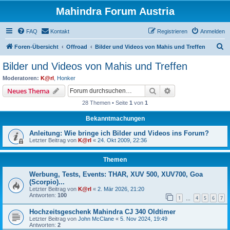
Mahindra Forum Austria
FAQ
Kontakt
Registrieren
Anmelden
S
Foren-Übersicht
Offroad
Bilder und Videos von Mahis und Treffen
u
Bilder und Videos von Mahis und Treffen
c
Moderatoren:
K@rl
,
Honker
h
Suche
Erweiterte Suche
Neues Thema
e
28 Themen • Seite
1
von
1
Bekanntmachungen
Anleitung: Wie bringe ich Bilder und Videos ins Forum?
Letzter Beitrag von
K@rl
«
24. Okt 2009, 22:36
Themen
Werbung, Tests, Events: THAR, XUV 500, XUV700, Goa
(Scorpio)...
Letzter Beitrag von
K@rl
«
2. Mär 2026, 21:20
Antworten:
100
1
4
5
6
7
…
Hochzeitsgeschenk Mahindra CJ 340 Oldtimer
Letzter Beitrag von
John McClane
«
5. Nov 2024, 19:49
Antworten:
2