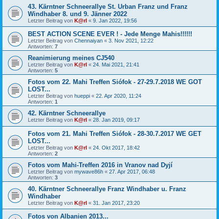
43. Kärntner Schneerallye St. Urban Franz und Franz
Windhaber 8. und 9. Jänner 2022
Letzter Beitrag von
K@rl
«
9. Jan 2022, 19:56
BEST ACTION SCENE EVER ! - Jede Menge Mahis!!!!!!
Letzter Beitrag von
Chennaiyan
«
3. Nov 2021, 12:22
Antworten:
7
Reanimierung meines CJ540
Letzter Beitrag von
K@rl
«
24. Mai 2021, 21:41
Antworten:
5
Fotos vom 22. Mahi Treffen Siófok - 27-29.7.2018 WE GOT
LOST...
Letzter Beitrag von
hueppi
«
22. Apr 2020, 11:24
Antworten:
1
42. Kärntner Schneerallye
Letzter Beitrag von
K@rl
«
28. Jan 2019, 09:17
Fotos vom 21. Mahi Treffen Siófok - 28-30.7.2017 WE GET
LOST...
Letzter Beitrag von
K@rl
«
24. Okt 2017, 18:42
Antworten:
2
Fotos vom Mahi-Treffen 2016 in Vranov nad Dyjí
Letzter Beitrag von
mywave86h
«
27. Apr 2017, 06:48
Antworten:
3
40. Kärntner Schneerallye Franz Windhaber u. Franz
Windhaber
Letzter Beitrag von
K@rl
«
31. Jan 2017, 23:20
Fotos von Albanien 2013...