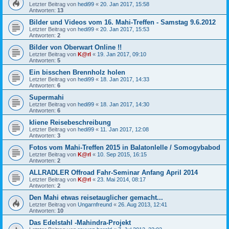
Letzter Beitrag von
hedi99
«
20. Jan 2017, 15:58
Antworten:
13
Bilder und Videos vom 16. Mahi-Treffen - Samstag 9.6.2012
Letzter Beitrag von
hedi99
«
20. Jan 2017, 15:53
Antworten:
2
Bilder von Oberwart Online !!
Letzter Beitrag von
K@rl
«
19. Jan 2017, 09:10
Antworten:
5
Ein bisschen Brennholz holen
Letzter Beitrag von
hedi99
«
18. Jan 2017, 14:33
Antworten:
6
Supermahi
Letzter Beitrag von
hedi99
«
18. Jan 2017, 14:30
Antworten:
6
kliene Reisebeschreibung
Letzter Beitrag von
hedi99
«
11. Jan 2017, 12:08
Antworten:
3
Fotos vom Mahi-Treffen 2015 in Balatonlelle / Somogybabod
Letzter Beitrag von
K@rl
«
10. Sep 2015, 16:15
Antworten:
2
ALLRADLER Offroad Fahr-Seminar Anfang April 2014
Letzter Beitrag von
K@rl
«
23. Mai 2014, 08:17
Antworten:
2
Den Mahi etwas reisetauglicher gemacht...
Letzter Beitrag von
Ungarnfreund
«
26. Aug 2013, 12:41
Antworten:
10
Das Edelstahl -Mahindra-Projekt