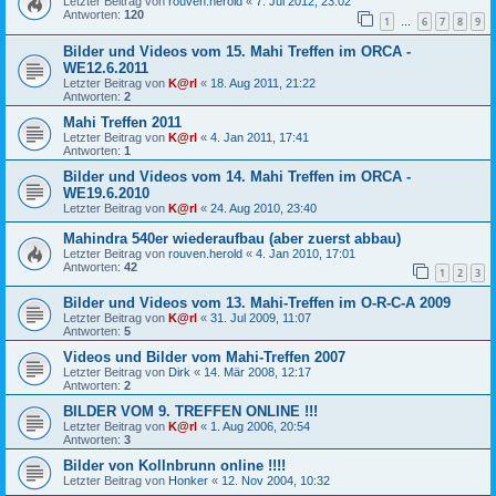
Letzter Beitrag von
rouven.herold
«
7. Jul 2012, 23:02
Antworten:
120
1
6
7
8
9
…
Bilder und Videos vom 15. Mahi Treffen im ORCA -
WE12.6.2011
Letzter Beitrag von
K@rl
«
18. Aug 2011, 21:22
Antworten:
2
Mahi Treffen 2011
Letzter Beitrag von
K@rl
«
4. Jan 2011, 17:41
Antworten:
1
Bilder und Videos vom 14. Mahi Treffen im ORCA -
WE19.6.2010
Letzter Beitrag von
K@rl
«
24. Aug 2010, 23:40
Mahindra 540er wiederaufbau (aber zuerst abbau)
Letzter Beitrag von
rouven.herold
«
4. Jan 2010, 17:01
Antworten:
42
1
2
3
Bilder und Videos vom 13. Mahi-Treffen im O-R-C-A 2009
Letzter Beitrag von
K@rl
«
31. Jul 2009, 11:07
Antworten:
5
Videos und Bilder vom Mahi-Treffen 2007
Letzter Beitrag von
Dirk
«
14. Mär 2008, 12:17
Antworten:
2
BILDER VOM 9. TREFFEN ONLINE !!!
Letzter Beitrag von
K@rl
«
1. Aug 2006, 20:54
Antworten:
3
Bilder von Kollnbrunn online !!!!
Letzter Beitrag von
Honker
«
12. Nov 2004, 10:32