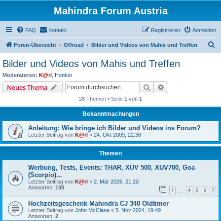
Mahindra Forum Austria
FAQ
Kontakt
Registrieren
Anmelden
S
Foren-Übersicht
Offroad
Bilder und Videos von Mahis und Treffen
u
Bilder und Videos von Mahis und Treffen
c
Moderatoren:
K@rl
,
Honker
h
Suche
Erweiterte Suche
Neues Thema
e
28 Themen • Seite
1
von
1
Bekanntmachungen
Anleitung: Wie bringe ich Bilder und Videos ins Forum?
Letzter Beitrag von
K@rl
«
24. Okt 2009, 22:36
Themen
Werbung, Tests, Events: THAR, XUV 500, XUV700, Goa
(Scorpio)...
Letzter Beitrag von
K@rl
«
2. Mär 2026, 21:20
Antworten:
100
1
4
5
6
7
…
Hochzeitsgeschenk Mahindra CJ 340 Oldtimer
Letzter Beitrag von
John McClane
«
5. Nov 2024, 19:49
Antworten:
2