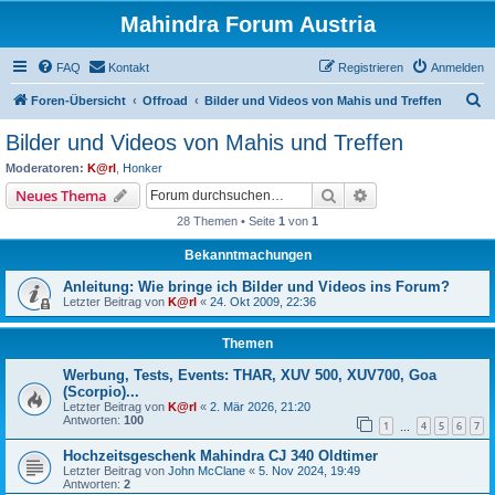
Mahindra Forum Austria
FAQ
Kontakt
Registrieren
Anmelden
S
Foren-Übersicht
Offroad
Bilder und Videos von Mahis und Treffen
u
Bilder und Videos von Mahis und Treffen
c
Moderatoren:
K@rl
,
Honker
h
Suche
Erweiterte Suche
Neues Thema
e
28 Themen • Seite
1
von
1
Bekanntmachungen
Anleitung: Wie bringe ich Bilder und Videos ins Forum?
Letzter Beitrag von
K@rl
«
24. Okt 2009, 22:36
Themen
Werbung, Tests, Events: THAR, XUV 500, XUV700, Goa
(Scorpio)...
Letzter Beitrag von
K@rl
«
2. Mär 2026, 21:20
Antworten:
100
1
4
5
6
7
…
Hochzeitsgeschenk Mahindra CJ 340 Oldtimer
Letzter Beitrag von
John McClane
«
5. Nov 2024, 19:49
Antworten:
2