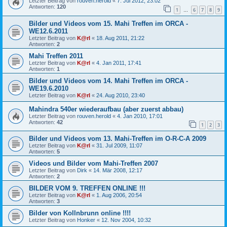
Letzter Beitrag von
rouven.herold
«
7. Jul 2012, 23:02
Antworten:
120
1
6
7
8
9
…
Bilder und Videos vom 15. Mahi Treffen im ORCA -
WE12.6.2011
Letzter Beitrag von
K@rl
«
18. Aug 2011, 21:22
Antworten:
2
Mahi Treffen 2011
Letzter Beitrag von
K@rl
«
4. Jan 2011, 17:41
Antworten:
1
Bilder und Videos vom 14. Mahi Treffen im ORCA -
WE19.6.2010
Letzter Beitrag von
K@rl
«
24. Aug 2010, 23:40
Mahindra 540er wiederaufbau (aber zuerst abbau)
Letzter Beitrag von
rouven.herold
«
4. Jan 2010, 17:01
Antworten:
42
1
2
3
Bilder und Videos vom 13. Mahi-Treffen im O-R-C-A 2009
Letzter Beitrag von
K@rl
«
31. Jul 2009, 11:07
Antworten:
5
Videos und Bilder vom Mahi-Treffen 2007
Letzter Beitrag von
Dirk
«
14. Mär 2008, 12:17
Antworten:
2
BILDER VOM 9. TREFFEN ONLINE !!!
Letzter Beitrag von
K@rl
«
1. Aug 2006, 20:54
Antworten:
3
Bilder von Kollnbrunn online !!!!
Letzter Beitrag von
Honker
«
12. Nov 2004, 10:32