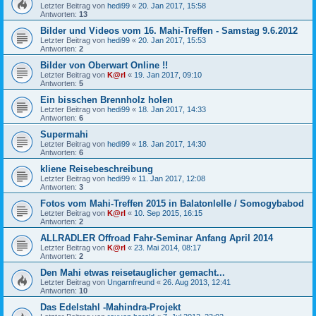
Letzter Beitrag von
hedi99
«
20. Jan 2017, 15:58
Antworten:
13
Bilder und Videos vom 16. Mahi-Treffen - Samstag 9.6.2012
Letzter Beitrag von
hedi99
«
20. Jan 2017, 15:53
Antworten:
2
Bilder von Oberwart Online !!
Letzter Beitrag von
K@rl
«
19. Jan 2017, 09:10
Antworten:
5
Ein bisschen Brennholz holen
Letzter Beitrag von
hedi99
«
18. Jan 2017, 14:33
Antworten:
6
Supermahi
Letzter Beitrag von
hedi99
«
18. Jan 2017, 14:30
Antworten:
6
kliene Reisebeschreibung
Letzter Beitrag von
hedi99
«
11. Jan 2017, 12:08
Antworten:
3
Fotos vom Mahi-Treffen 2015 in Balatonlelle / Somogybabod
Letzter Beitrag von
K@rl
«
10. Sep 2015, 16:15
Antworten:
2
ALLRADLER Offroad Fahr-Seminar Anfang April 2014
Letzter Beitrag von
K@rl
«
23. Mai 2014, 08:17
Antworten:
2
Den Mahi etwas reisetauglicher gemacht...
Letzter Beitrag von
Ungarnfreund
«
26. Aug 2013, 12:41
Antworten:
10
Das Edelstahl -Mahindra-Projekt