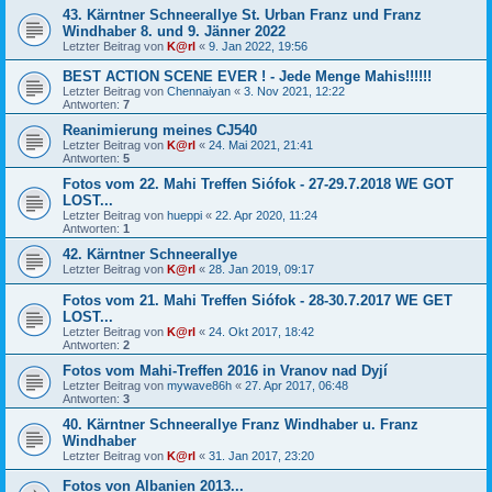
43. Kärntner Schneerallye St. Urban Franz und Franz
Windhaber 8. und 9. Jänner 2022
Letzter Beitrag von
K@rl
«
9. Jan 2022, 19:56
BEST ACTION SCENE EVER ! - Jede Menge Mahis!!!!!!
Letzter Beitrag von
Chennaiyan
«
3. Nov 2021, 12:22
Antworten:
7
Reanimierung meines CJ540
Letzter Beitrag von
K@rl
«
24. Mai 2021, 21:41
Antworten:
5
Fotos vom 22. Mahi Treffen Siófok - 27-29.7.2018 WE GOT
LOST...
Letzter Beitrag von
hueppi
«
22. Apr 2020, 11:24
Antworten:
1
42. Kärntner Schneerallye
Letzter Beitrag von
K@rl
«
28. Jan 2019, 09:17
Fotos vom 21. Mahi Treffen Siófok - 28-30.7.2017 WE GET
LOST...
Letzter Beitrag von
K@rl
«
24. Okt 2017, 18:42
Antworten:
2
Fotos vom Mahi-Treffen 2016 in Vranov nad Dyjí
Letzter Beitrag von
mywave86h
«
27. Apr 2017, 06:48
Antworten:
3
40. Kärntner Schneerallye Franz Windhaber u. Franz
Windhaber
Letzter Beitrag von
K@rl
«
31. Jan 2017, 23:20
Fotos von Albanien 2013...