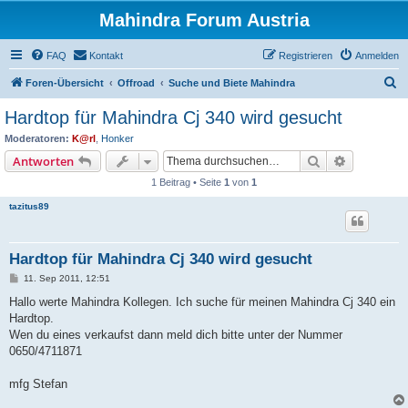
Mahindra Forum Austria
FAQ
Kontakt
Registrieren
Anmelden
S
Foren-Übersicht
Offroad
Suche und Biete Mahindra
u
Hardtop für Mahindra Cj 340 wird gesucht
c
Moderatoren:
K@rl
,
Honker
h
Suche
Erweiterte
Antworten
e
1 Beitrag • Seite
1
von
1
tazitus89
Hardtop für Mahindra Cj 340 wird gesucht
B
11. Sep 2011, 12:51
e
i
Hallo werte Mahindra Kollegen. Ich suche für meinen Mahindra Cj 340 ein
t
Hardtop.
r
a
Wen du eines verkaufst dann meld dich bitte unter der Nummer
g
0650/4711871
mfg Stefan