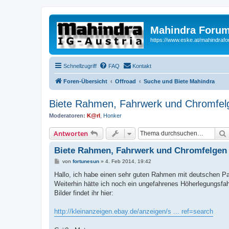
Mahindra Forum
https://www.eske.at/mahindraf
Schnellzugriff
FAQ
Kontakt
Foren-Übersicht
Offroad
Suche und Biete Mahindra
Biete Rahmen, Fahrwerk und Chromfel
Moderatoren:
K@rl
,
Honker
Antworten
Biete Rahmen, Fahrwerk und Chromfelgen
B
von
fortunesun
»
4. Feb 2014, 19:42
e
i
Hallo, ich habe einen sehr guten Rahmen mit deutschen Pap
t
Weiterhin hätte ich noch ein ungefahrenes Höherlegungsf
r
a
Bilder findet ihr hier:
g
http://kleinanzeigen.ebay.de/anzeigen/s ... ref=search