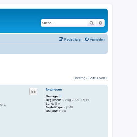
Suche
Erweiterte Suche
Registrieren
Anmelden
1 Beitrag • Seite
1
von
1
fortunesun
Beiträge:
6
Registriert:
8. Aug 2009, 15:15
Land:
S-A
ert.
Modell/Type:
cj 340
Baujahr:
1988