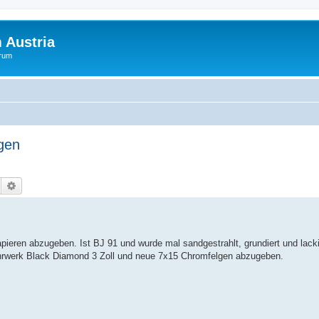
 Austria
orum
gen
Suche
Erweiterte Suche
ieren abzugeben. Ist BJ 91 und wurde mal sandgestrahlt, grundiert und lacki
ahrwerk Black Diamond 3 Zoll und neue 7x15 Chromfelgen abzugeben.