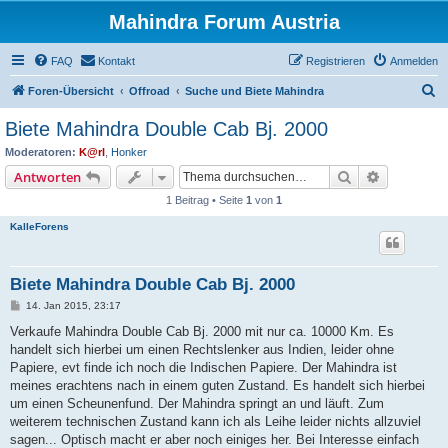
Mahindra Forum Austria
FAQ
Kontakt
Registrieren
Anmelden
S
Foren-Übersicht
Offroad
Suche und Biete Mahindra
u
Biete Mahindra Double Cab Bj. 2000
c
Moderatoren:
K@rl
,
Honker
h
Suche
Erweiterte
Antworten
e
1 Beitrag • Seite
1
von
1
KalleForens
Biete Mahindra Double Cab Bj. 2000
B
14. Jan 2015, 23:17
e
i
Verkaufe Mahindra Double Cab Bj. 2000 mit nur ca. 10000 Km. Es
t
handelt sich hierbei um einen Rechtslenker aus Indien, leider ohne
r
a
Papiere, evt finde ich noch die Indischen Papiere. Der Mahindra ist
g
meines erachtens nach in einem guten Zustand. Es handelt sich hierbei
um einen Scheunenfund. Der Mahindra springt an und läuft. Zum
weiterem technischen Zustand kann ich als Leihe leider nichts allzuviel
sagen... Optisch macht er aber noch einiges her. Bei Interesse einfach