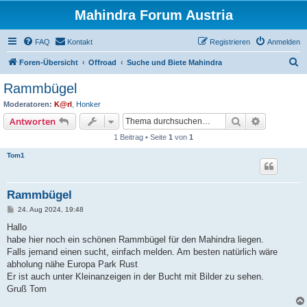
Mahindra Forum Austria
FAQ
Kontakt
Registrieren
Anmelden
S
Foren-Übersicht
Offroad
Suche und Biete Mahindra
u
Rammbügel
c
Moderatoren:
K@rl
,
Honker
h
Suche
Erweiterte
Antworten
e
1 Beitrag • Seite
1
von
1
Tom1
Rammbügel
B
24. Aug 2024, 19:48
e
i
Hallo
t
habe hier noch ein schönen Rammbügel für den Mahindra liegen.
r
a
Falls jemand einen sucht, einfach melden. Am besten natürlich wäre
g
abholung nähe Europa Park Rust
Er ist auch unter Kleinanzeigen in der Bucht mit Bilder zu sehen.
Gruß Tom