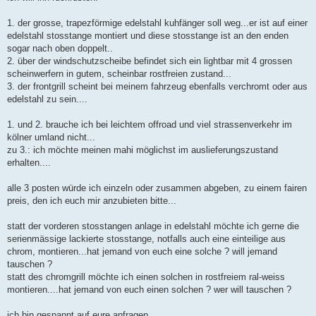
1. der grosse, trapezförmige edelstahl kuhfänger soll weg...er ist auf einer
edelstahl stosstange montiert und diese stosstange ist an den enden
sogar nach oben doppelt..
2. über der windschutzscheibe befindet sich ein lightbar mit 4 grossen
scheinwerfern in gutem, scheinbar rostfreien zustand...
3. der frontgrill scheint bei meinem fahrzeug ebenfalls verchromt oder aus
edelstahl zu sein....
1. und 2. brauche ich bei leichtem offroad und viel strassenverkehr im
kölner umland nicht...
zu 3.: ich möchte meinen mahi möglichst im auslieferungszustand
erhalten....
alle 3 posten würde ich einzeln oder zusammen abgeben, zu einem fairen
preis, den ich euch mir anzubieten bitte...
statt der vorderen stosstangen anlage in edelstahl möchte ich gerne die
serienmässige lackierte stosstange, notfalls auch eine einteilige aus
chrom, montieren...hat jemand von euch eine solche ? will jemand
tauschen ?
statt des chromgrill möchte ich einen solchen in rostfreiem ral-weiss
montieren....hat jemand von euch einen solchen ? wer will tauschen ?
ich bin gespannt auf eure anfragen...