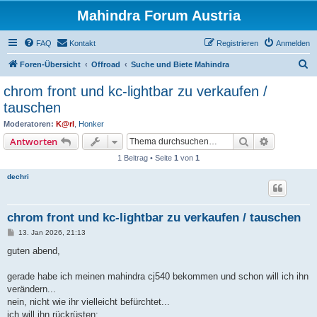
Mahindra Forum Austria
FAQ
Kontakt
Registrieren
Anmelden
S
Foren-Übersicht
Offroad
Suche und Biete Mahindra
u
chrom front und kc-lightbar zu verkaufen /
c
tauschen
h
Moderatoren:
K@rl
,
Honker
e
Suche
Erweiterte
Antworten
1 Beitrag • Seite
1
von
1
dechri
chrom front und kc-lightbar zu verkaufen / tauschen
B
13. Jan 2026, 21:13
e
i
guten abend,
t
r
a
gerade habe ich meinen mahindra cj540 bekommen und schon will ich ihn
g
verändern...
nein, nicht wie ihr vielleicht befürchtet...
ich will ihn rückrüsten: