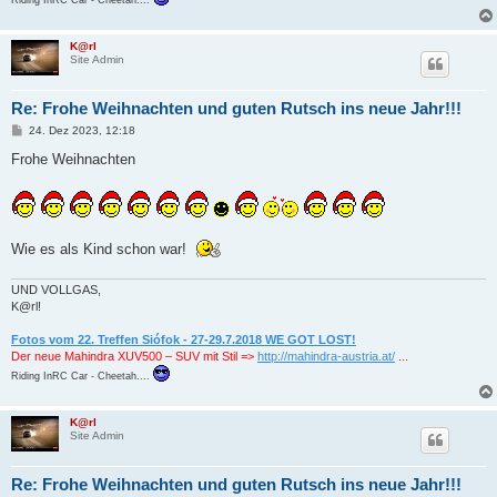
Riding InRC Car - Cheetah....
K@rl
Site Admin
Re: Frohe Weihnachten und guten Rutsch ins neue Jahr!!!
B
24. Dez 2023, 12:18
e
i
Frohe Weihnachten
t
r
a
g
Wie es als Kind schon war!
UND VOLLGAS,
K@rl!
Fotos vom 22. Treffen Siófok - 27-29.7.2018 WE GOT LOST!
Der neue Mahindra XUV500 – SUV mit Stil =>
http://mahindra-austria.at/
...
Riding InRC Car - Cheetah....
K@rl
Site Admin
Re: Frohe Weihnachten und guten Rutsch ins neue Jahr!!!