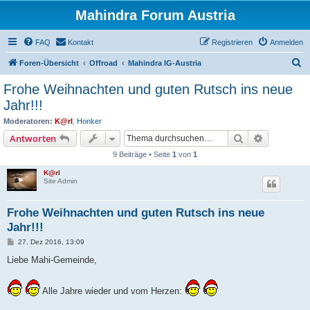
Mahindra Forum Austria
FAQ
Kontakt
Registrieren
Anmelden
S
Foren-Übersicht
Offroad
Mahindra IG-Austria
u
Frohe Weihnachten und guten Rutsch ins neue
c
Jahr!!!
h
Moderatoren:
K@rl
,
Honker
e
Suche
Erweiterte
Antworten
9 Beiträge • Seite
1
von
1
K@rl
Site Admin
Frohe Weihnachten und guten Rutsch ins neue
Jahr!!!
B
27. Dez 2016, 13:09
e
i
Liebe Mahi-Gemeinde,
t
r
a
Alle Jahre wieder und vom Herzen:
g