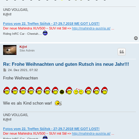
UND VOLLGAS,
K@rl!
Fotos vom 22. Treffen Siófok - 27-29.7.2018 WE GOT LOST!
Der neue Mahindra XUV500 – SUV mit Stil =>
http://mahindra-austria.at/
...
Riding InRC Car - Cheetah....
K@rl
Site Admin
Re: Frohe Weihnachten und guten Rutsch ins neue Jahr!!!
B
24. Dez 2021, 07:32
e
i
Frohe Weihnachten
t
r
a
g
Wie es als Kind schon war!
UND VOLLGAS,
K@rl!
Fotos vom 22. Treffen Siófok - 27-29.7.2018 WE GOT LOST!
Der neue Mahindra XUV500 – SUV mit Stil =>
http://mahindra-austria.at/
...