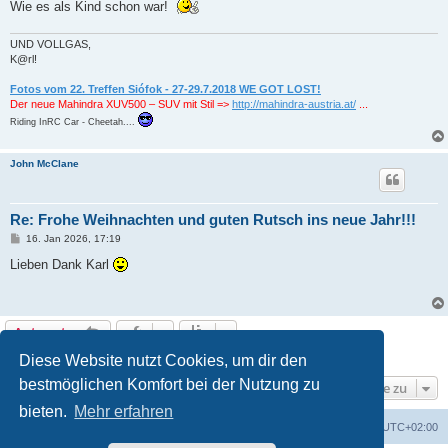
Wie es als Kind schon war!
UND VOLLGAS,
K@rl!
Fotos vom 22. Treffen Siófok - 27-29.7.2018 WE GOT LOST!
Der neue Mahindra XUV500 – SUV mit Stil =>
http://mahindra-austria.at/
...
Riding InRC Car - Cheetah....
John McClane
Re: Frohe Weihnachten und guten Rutsch ins neue Jahr!!!
B
16. Jan 2026, 17:19
e
i
Lieben Dank Karl
t
r
a
g
Antworten
9 Beiträge • Seite
1
von
1
Diese Website nutzt Cookies, um dir den
bestmöglichen Komfort bei der Nutzung zu
Gehe zu
bieten.
Mehr erfahren
Foren-Übersicht
Alle Zeiten sind
UTC+02:00