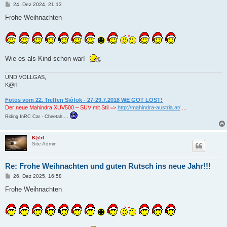
B
24. Dez 2024, 21:13
e
i
Frohe Weihnachten
t
r
a
g
Wie es als Kind schon war!
UND VOLLGAS,
K@rl!
Fotos vom 22. Treffen Siófok - 27-29.7.2018 WE GOT LOST!
Der neue Mahindra XUV500 – SUV mit Stil =>
http://mahindra-austria.at/
...
Riding InRC Car - Cheetah....
K@rl
Site Admin
Re: Frohe Weihnachten und guten Rutsch ins neue Jahr!!!
B
26. Dez 2025, 16:58
e
i
Frohe Weihnachten
t
r
a
g