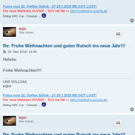
Fotos vom 22. Treffen Siófok - 27-29.7.2018 WE GOT LOST!
Der neue Mahindra XUV500 – SUV mit Stil =>
http://mahindra-austria.at/
...
Riding InRC Car - Cheetah....
K@rl
Site Admin
Re: Frohe Weihnachten und guten Rutsch ins neue Jahr!!!
B
25. Dez 2018, 14:46
e
i
Hohoho
t
r
a
Frohe Weihnachten!!!!
g
UND VOLLGAS,
K@rl!
Fotos vom 22. Treffen Siófok - 27-29.7.2018 WE GOT LOST!
Der neue Mahindra XUV500 – SUV mit Stil =>
http://mahindra-austria.at/
...
Riding InRC Car - Cheetah....
K@rl
Site Admin
Re: Frohe Weihnachten und guten Rutsch ins neue Jahr!!!