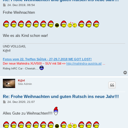
B
24. Dez 2019, 06:54
e
i
Frohe Weihnachten
t
r
a
g
Wie es als Kind schon war!
UND VOLLGAS,
K@rl!
Fotos vom 22. Treffen Siófok - 27-29.7.2018 WE GOT LOST!
Der neue Mahindra XUV500 – SUV mit Stil =>
http://mahindra-austria.at/
...
Riding InRC Car - Cheetah....
K@rl
Site Admin
Re: Frohe Weihnachten und guten Rutsch ins neue Jahr!!!
B
24. Dez 2020, 21:07
e
i
t
Alles Gute zu Weihnachten!!!!
r
a
g