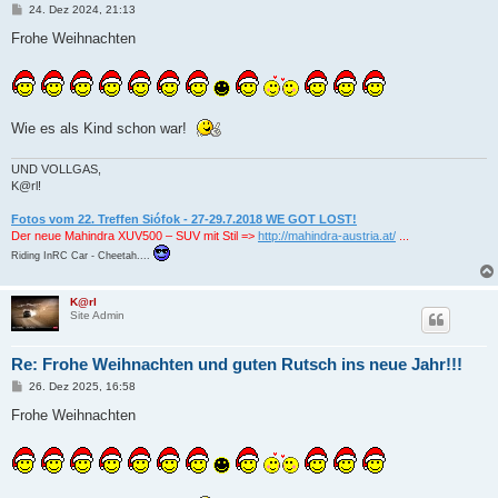
B
24. Dez 2024, 21:13
e
i
Frohe Weihnachten
t
r
a
g
Wie es als Kind schon war!
UND VOLLGAS,
K@rl!
Fotos vom 22. Treffen Siófok - 27-29.7.2018 WE GOT LOST!
Der neue Mahindra XUV500 – SUV mit Stil =>
http://mahindra-austria.at/
...
Riding InRC Car - Cheetah....
K@rl
Site Admin
Re: Frohe Weihnachten und guten Rutsch ins neue Jahr!!!
B
26. Dez 2025, 16:58
e
i
Frohe Weihnachten
t
r
a
g