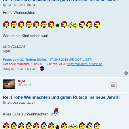
B
24. Dez 2019, 06:54
e
i
Frohe Weihnachten
t
r
a
g
Wie es als Kind schon war!
UND VOLLGAS,
K@rl!
Fotos vom 22. Treffen Siófok - 27-29.7.2018 WE GOT LOST!
Der neue Mahindra XUV500 – SUV mit Stil =>
http://mahindra-austria.at/
...
Riding InRC Car - Cheetah....
K@rl
Site Admin
Re: Frohe Weihnachten und guten Rutsch ins neue Jahr!!!
B
24. Dez 2020, 21:07
e
i
t
Alles Gute zu Weihnachten!!!!
r
a
g