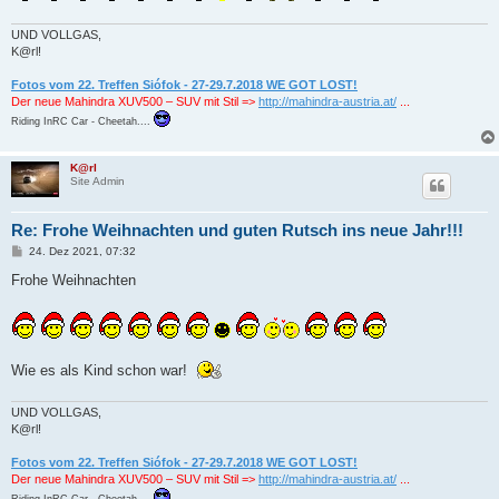
UND VOLLGAS,
K@rl!
Fotos vom 22. Treffen Siófok - 27-29.7.2018 WE GOT LOST!
Der neue Mahindra XUV500 – SUV mit Stil =>
http://mahindra-austria.at/
...
Riding InRC Car - Cheetah....
K@rl
Site Admin
Re: Frohe Weihnachten und guten Rutsch ins neue Jahr!!!
B
24. Dez 2021, 07:32
e
i
Frohe Weihnachten
t
r
a
g
Wie es als Kind schon war!
UND VOLLGAS,
K@rl!
Fotos vom 22. Treffen Siófok - 27-29.7.2018 WE GOT LOST!
Der neue Mahindra XUV500 – SUV mit Stil =>
http://mahindra-austria.at/
...