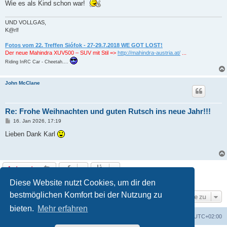
Wie es als Kind schon war!
UND VOLLGAS,
K@rl!
Fotos vom 22. Treffen Siófok - 27-29.7.2018 WE GOT LOST!
Der neue Mahindra XUV500 – SUV mit Stil =>
http://mahindra-austria.at/
...
Riding InRC Car - Cheetah....
John McClane
Re: Frohe Weihnachten und guten Rutsch ins neue Jahr!!!
B
16. Jan 2026, 17:19
e
i
Lieben Dank Karl
t
r
a
g
Antworten
9 Beiträge • Seite
1
von
1
Diese Website nutzt Cookies, um dir den
bestmöglichen Komfort bei der Nutzung zu
Gehe zu
bieten.
Mehr erfahren
Foren-Übersicht
Alle Zeiten sind
UTC+02:00