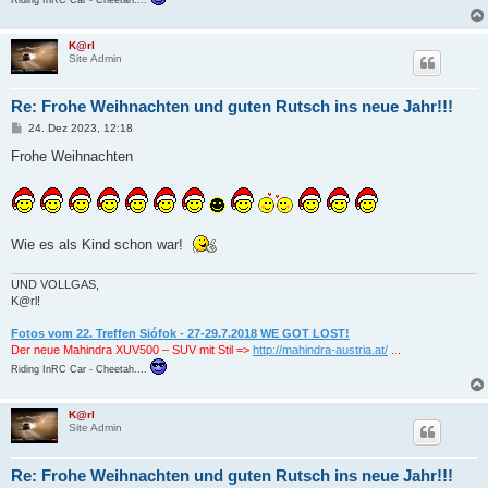
Riding InRC Car - Cheetah....
K@rl
Site Admin
Re: Frohe Weihnachten und guten Rutsch ins neue Jahr!!!
B
24. Dez 2023, 12:18
e
i
Frohe Weihnachten
t
r
a
g
Wie es als Kind schon war!
UND VOLLGAS,
K@rl!
Fotos vom 22. Treffen Siófok - 27-29.7.2018 WE GOT LOST!
Der neue Mahindra XUV500 – SUV mit Stil =>
http://mahindra-austria.at/
...
Riding InRC Car - Cheetah....
K@rl
Site Admin
Re: Frohe Weihnachten und guten Rutsch ins neue Jahr!!!