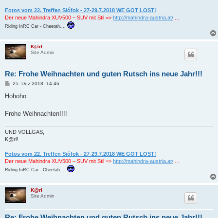
Fotos vom 22. Treffen Siófok - 27-29.7.2018 WE GOT LOST!
Der neue Mahindra XUV500 – SUV mit Stil =>
http://mahindra-austria.at/
...
Riding InRC Car - Cheetah....
K@rl
Site Admin
Re: Frohe Weihnachten und guten Rutsch ins neue Jahr!!!
B
25. Dez 2018, 14:46
e
i
Hohoho
t
r
a
Frohe Weihnachten!!!!
g
UND VOLLGAS,
K@rl!
Fotos vom 22. Treffen Siófok - 27-29.7.2018 WE GOT LOST!
Der neue Mahindra XUV500 – SUV mit Stil =>
http://mahindra-austria.at/
...
Riding InRC Car - Cheetah....
K@rl
Site Admin
Re: Frohe Weihnachten und guten Rutsch ins neue Jahr!!!