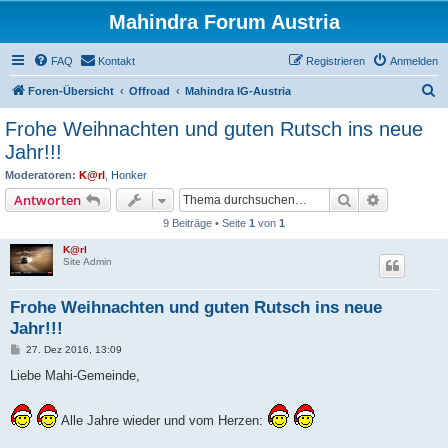
Mahindra Forum Austria
FAQ
Kontakt
Registrieren
Anmelden
S
Foren-Übersicht
Offroad
Mahindra IG-Austria
u
Frohe Weihnachten und guten Rutsch ins neue
c
Jahr!!!
h
Moderatoren:
K@rl
,
Honker
e
Suche
Erweiterte
Antworten
9 Beiträge • Seite
1
von
1
K@rl
Site Admin
Frohe Weihnachten und guten Rutsch ins neue
Jahr!!!
B
27. Dez 2016, 13:09
e
i
Liebe Mahi-Gemeinde,
t
r
a
Alle Jahre wieder und vom Herzen:
g