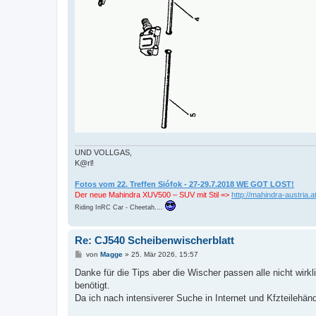
UND VOLLGAS,
K@rl!
Fotos vom 22. Treffen Siófok - 27-29.7.2018 WE GOT LOST!
Der neue Mahindra XUV500 – SUV mit Stil =>
http://mahindra-austria.at
Riding InRC Car - Cheetah....
Re: CJ540 Scheibenwischerblatt
B
von
Magge
»
25. Mär 2026, 15:57
e
i
Danke für die Tips aber die Wischer passen alle nicht wir
t
benötigt.
r
a
Da ich nach intensiverer Suche in Internet und Kfzteilehän
g