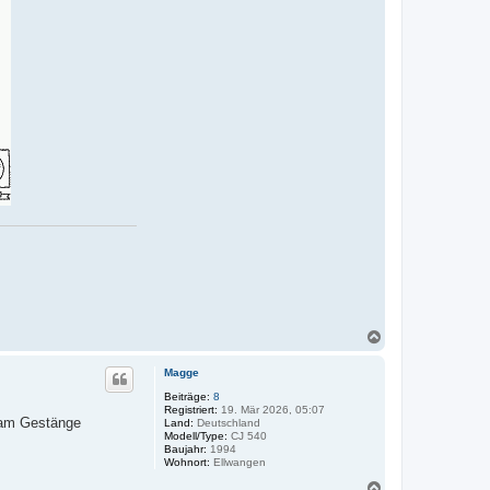
N
a
c
Magge
h
o
Beiträge:
8
Registriert:
19. Mär 2026, 05:07
b
e am Gestänge
Land:
Deutschland
e
Modell/Type:
CJ 540
n
Baujahr:
1994
Wohnort:
Ellwangen
N