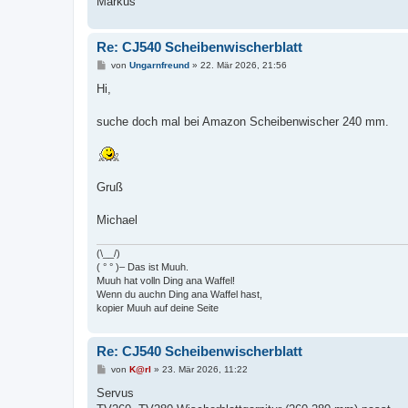
Markus
Re: CJ540 Scheibenwischerblatt
B
von
Ungarnfreund
»
22. Mär 2026, 21:56
e
i
Hi,
t
r
a
suche doch mal bei Amazon Scheibenwischer 240 mm.
g
Gruß
Michael
(\__/)
( ° ° )– Das ist Muuh.
Muuh hat volln Ding ana Waffel!
Wenn du auchn Ding ana Waffel hast,
kopier Muuh auf deine Seite
Re: CJ540 Scheibenwischerblatt
B
von
K@rl
»
23. Mär 2026, 11:22
e
i
Servus
t