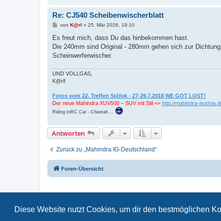
Re: CJ540 Scheibenwischerblatt
B
von
K@rl
»
25. Mär 2026, 19:10
e
i
Es freut mich, dass Du das hinbekommen hast.
t
Die 240mm sind Original - 280mm gehen sich zur Dichtung 
r
a
Scheinwerferwischer.
g
UND VOLLGAS,
K@rl!
Fotos vom 22. Treffen Siófok - 27-29.7.2018 WE GOT LOST!
Der neue Mahindra XUV500 – SUV mit Stil =>
http://mahindra-austria.at
Riding InRC Car - Cheetah....
Antworten
Zurück zu „Mahindra IG-Deutschland“
Foren-Übersicht
Diese Website nutzt Cookies, um dir den bestmöglichen Ko