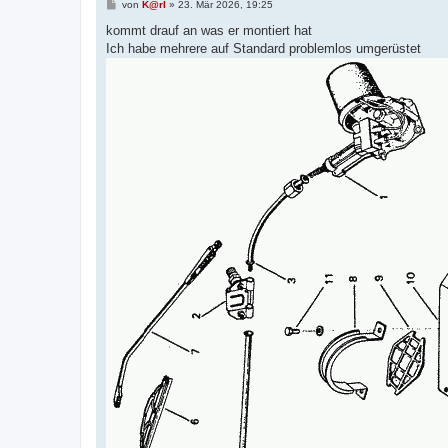
B
von
K@rl
»
23. Mär 2026, 19:25
e
i
kommt drauf an was er montiert hat
t
Ich habe mehrere auf Standard problemlos umgerüstet
r
a
g