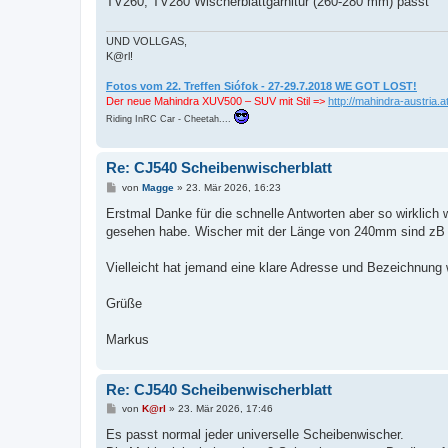
TV260, TV280 Wischerblattgarnitur (260-280 mm) passt
r
a
g
UND VOLLGAS,
K@rl!
Fotos vom 22. Treffen Siófok - 27-29.7.2018 WE GOT LOST!
Der neue Mahindra XUV500 – SUV mit Stil =>
http://mahindra-austria.at
Riding InRC Car - Cheetah....
Re: CJ540 Scheibenwischerblatt
B
von
Magge
»
23. Mär 2026, 16:23
e
i
Erstmal Danke für die schnelle Antworten aber so wirklich 
t
gesehen habe. Wischer mit der Länge von 240mm sind zB 
r
a
g
Vielleicht hat jemand eine klare Adresse und Bezeichnung 
Grüße
Markus
Re: CJ540 Scheibenwischerblatt
B
von
K@rl
»
23. Mär 2026, 17:46
e
i
Es passt normal jeder universelle Scheibenwischer.
t