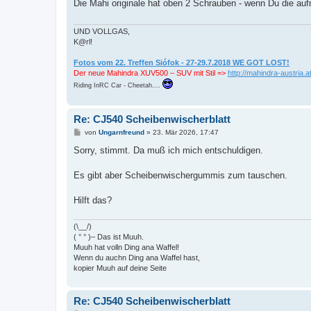
Die Mahi originale hat oben 2 Schrauben - wenn Du die au
r
a
g
UND VOLLGAS,
K@rl!
Fotos vom 22. Treffen Siófok - 27-29.7.2018 WE GOT LOST!
Der neue Mahindra XUV500 – SUV mit Stil =>
http://mahindra-austria.at
Riding InRC Car - Cheetah....
Re: CJ540 Scheibenwischerblatt
B
von
Ungarnfreund
»
23. Mär 2026, 17:47
e
i
Sorry, stimmt. Da muß ich mich entschuldigen.
t
r
a
Es gibt aber Scheibenwischergummis zum tauschen.
g
Hilft das?
(\__/)
( ° ° )– Das ist Muuh.
Muuh hat volln Ding ana Waffel!
Wenn du auchn Ding ana Waffel hast,
kopier Muuh auf deine Seite
Re: CJ540 Scheibenwischerblatt