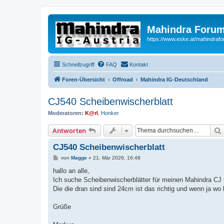
Mahindra Forum
https://www.eske.at/mahindraf
Schnellzugriff
FAQ
Kontakt
Foren-Übersicht
Offroad
Mahindra IG-Deutschland
CJ540 Scheibenwischerblatt
Moderatoren:
K@rl
,
Honker
Antworten
CJ540 Scheibenwischerblatt
B
von
Magge
»
21. Mär 2026, 16:48
e
i
hallo an alle,
t
Ich suche Scheibenwischerblätter für meinen Mahindra CJ 
r
a
Die die dran sind sind 24cm ist das richtig und wenn ja wo
g
Grüße