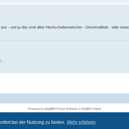
aus - und ja das sind alles Heckscheibenwischer - Universalblatt - oder man
/
...
Powered by
phpBB
® Forum Software © phpBB Limited
Deutsche Übersetzung durch
phpBB.de
Datenschutz
|
Nutzungsbedingungen
mfort bei der Nutzung zu bieten.
Mehr erfahren