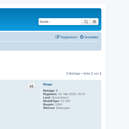
Suche
Erweiterte Suche
Registrieren
Anmelden
9 Beiträge • Seite
1
von
1
Magge
Beiträge:
8
Registriert:
19. Mär 2026, 05:07
Land:
Deutschland
Modell/Type:
CJ 540
Baujahr:
1994
Wohnort:
Ellwangen