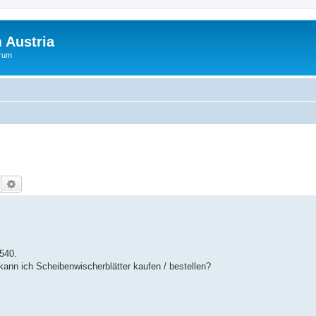
 Austria
orum
Suche
Erweiterte Suche
540.
 kann ich Scheibenwischerblätter kaufen / bestellen?