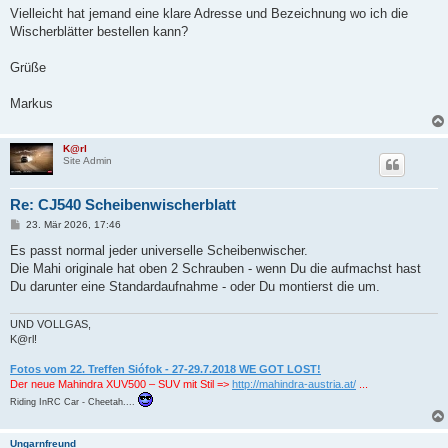
Vielleicht hat jemand eine klare Adresse und Bezeichnung wo ich die
Wischerblätter bestellen kann?
Grüße
Markus
K@rl
Site Admin
Re: CJ540 Scheibenwischerblatt
B
23. Mär 2026, 17:46
e
i
Es passt normal jeder universelle Scheibenwischer.
t
Die Mahi originale hat oben 2 Schrauben - wenn Du die aufmachst hast
r
a
Du darunter eine Standardaufnahme - oder Du montierst die um.
g
UND VOLLGAS,
K@rl!
Fotos vom 22. Treffen Siófok - 27-29.7.2018 WE GOT LOST!
Der neue Mahindra XUV500 – SUV mit Stil =>
http://mahindra-austria.at/
...
Riding InRC Car - Cheetah....
Ungarnfreund