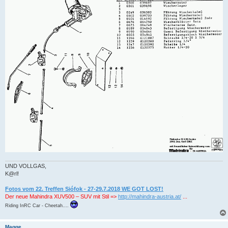
g
UND VOLLGAS,
K@rl!
Fotos vom 22. Treffen Siófok - 27-29.7.2018 WE GOT LOST!
Der neue Mahindra XUV500 – SUV mit Stil =>
http://mahindra-austria.at/
...
Riding InRC Car - Cheetah....
Magge