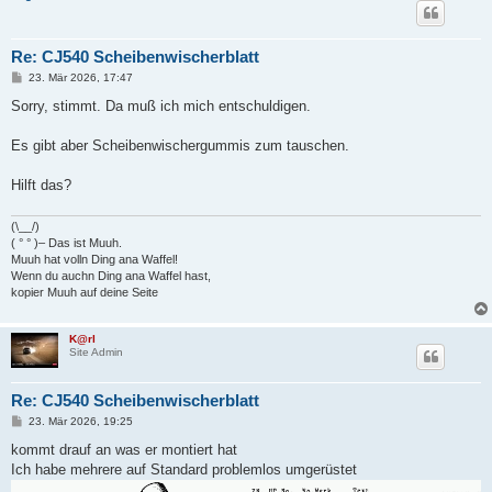
Re: CJ540 Scheibenwischerblatt
B
23. Mär 2026, 17:47
e
i
Sorry, stimmt. Da muß ich mich entschuldigen.
t
r
a
Es gibt aber Scheibenwischergummis zum tauschen.
g
Hilft das?
(\__/)
( ° ° )– Das ist Muuh.
Muuh hat volln Ding ana Waffel!
Wenn du auchn Ding ana Waffel hast,
kopier Muuh auf deine Seite
K@rl
Site Admin
Re: CJ540 Scheibenwischerblatt
B
23. Mär 2026, 19:25
e
i
kommt drauf an was er montiert hat
t
Ich habe mehrere auf Standard problemlos umgerüstet
r
a