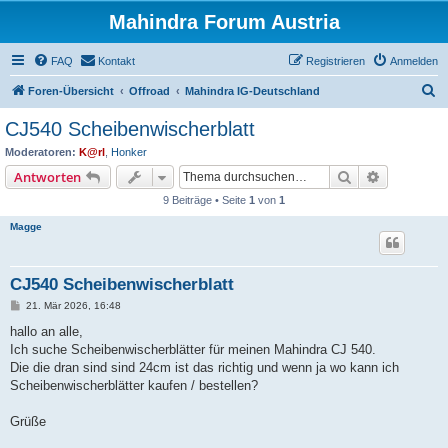
Mahindra Forum Austria
FAQ
Kontakt
Registrieren
Anmelden
S
Foren-Übersicht
Offroad
Mahindra IG-Deutschland
u
CJ540 Scheibenwischerblatt
c
Moderatoren:
K@rl
,
Honker
h
Suche
Erweiterte
Antworten
e
9 Beiträge • Seite
1
von
1
Magge
CJ540 Scheibenwischerblatt
B
21. Mär 2026, 16:48
e
i
hallo an alle,
t
Ich suche Scheibenwischerblätter für meinen Mahindra CJ 540.
r
a
Die die dran sind sind 24cm ist das richtig und wenn ja wo kann ich
g
Scheibenwischerblätter kaufen / bestellen?
Grüße