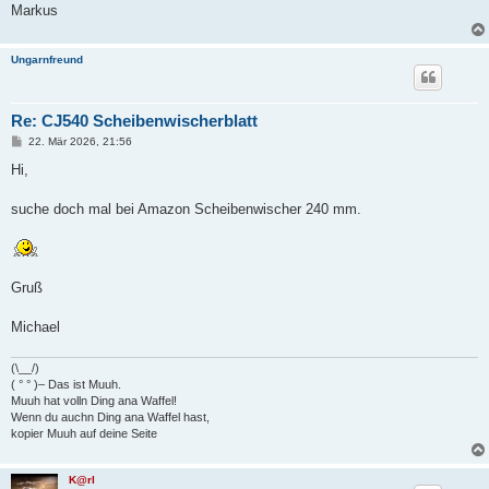
Markus
Ungarnfreund
Re: CJ540 Scheibenwischerblatt
B
22. Mär 2026, 21:56
e
i
Hi,
t
r
a
suche doch mal bei Amazon Scheibenwischer 240 mm.
g
Gruß
Michael
(\__/)
( ° ° )– Das ist Muuh.
Muuh hat volln Ding ana Waffel!
Wenn du auchn Ding ana Waffel hast,
kopier Muuh auf deine Seite
K@rl