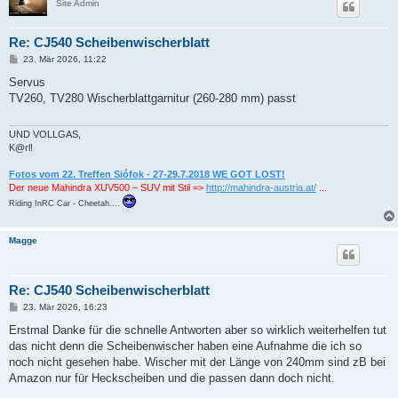
Site Admin
Re: CJ540 Scheibenwischerblatt
B
23. Mär 2026, 11:22
e
i
Servus
t
TV260, TV280 Wischerblattgarnitur (260-280 mm) passt
r
a
g
UND VOLLGAS,
K@rl!
Fotos vom 22. Treffen Siófok - 27-29.7.2018 WE GOT LOST!
Der neue Mahindra XUV500 – SUV mit Stil =>
http://mahindra-austria.at/
...
Riding InRC Car - Cheetah....
Magge
Re: CJ540 Scheibenwischerblatt
B
23. Mär 2026, 16:23
e
i
Erstmal Danke für die schnelle Antworten aber so wirklich weiterhelfen tut
t
das nicht denn die Scheibenwischer haben eine Aufnahme die ich so
r
a
noch nicht gesehen habe. Wischer mit der Länge von 240mm sind zB bei
g
Amazon nur für Heckscheiben und die passen dann doch nicht.