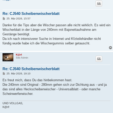
Re: CJ540 Scheibenwischerblatt
B
25. Mär 2026, 15:57
e
i
Danke für die Tips aber die Wischer passen alle nicht wirklich. Es wird ein
t
Wischerblatt in der Länge von 240mm mit Bajonettaufnahme am
r
a
Gestänge benötigt.
g
Da ich nach intensiverer Suche in Internet und Kfzteilehändler nicht
fündig wurde habe ich die Wischergummis selber getauscht.
K@rl
Site Admin
Re: CJ540 Scheibenwischerblatt
B
25. Mär 2026, 19:10
e
i
Es freut mich, dass Du das hinbekommen hast.
t
Die 240mm sind Original - 280mm gehen sich zur Dichtung aus - und ja
r
a
das sind alles Heckscheibenwischer - Universalblatt - oder manche
g
Scheinwerferwischer.
UND VOLLGAS,
K@rl!