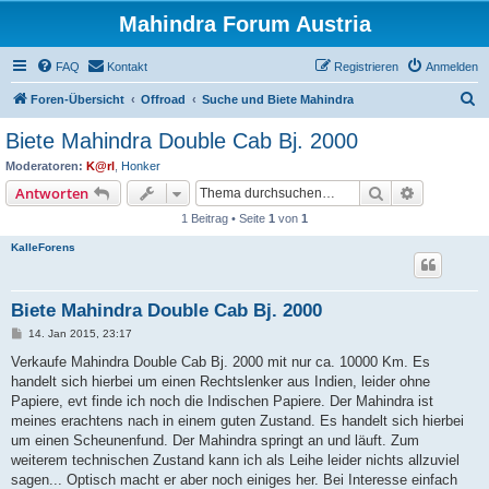
Mahindra Forum Austria
FAQ
Kontakt
Registrieren
Anmelden
S
Foren-Übersicht
Offroad
Suche und Biete Mahindra
u
Biete Mahindra Double Cab Bj. 2000
c
Moderatoren:
K@rl
,
Honker
h
Suche
Erweiterte
Antworten
e
1 Beitrag • Seite
1
von
1
KalleForens
Biete Mahindra Double Cab Bj. 2000
B
14. Jan 2015, 23:17
e
i
Verkaufe Mahindra Double Cab Bj. 2000 mit nur ca. 10000 Km. Es
t
handelt sich hierbei um einen Rechtslenker aus Indien, leider ohne
r
a
Papiere, evt finde ich noch die Indischen Papiere. Der Mahindra ist
g
meines erachtens nach in einem guten Zustand. Es handelt sich hierbei
um einen Scheunenfund. Der Mahindra springt an und läuft. Zum
weiterem technischen Zustand kann ich als Leihe leider nichts allzuviel
sagen... Optisch macht er aber noch einiges her. Bei Interesse einfach