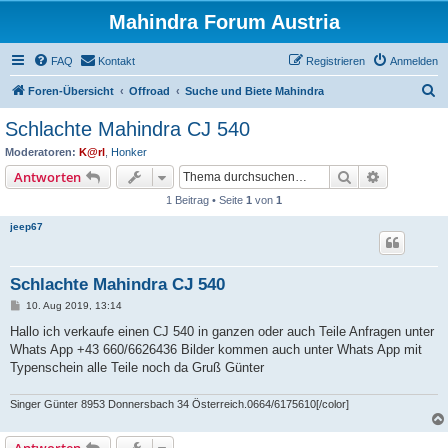
Mahindra Forum Austria
FAQ
Kontakt
Registrieren
Anmelden
S
Foren-Übersicht
Offroad
Suche und Biete Mahindra
u
Schlachte Mahindra CJ 540
c
Moderatoren:
K@rl
,
Honker
h
Suche
Erweiterte
Antworten
e
1 Beitrag • Seite
1
von
1
jeep67
Schlachte Mahindra CJ 540
B
10. Aug 2019, 13:14
e
i
Hallo ich verkaufe einen CJ 540 in ganzen oder auch Teile Anfragen unter
t
Whats App +43 660/6626436 Bilder kommen auch unter Whats App mit
r
a
Typenschein alle Teile noch da Gruß Günter
g
Singer Günter 8953 Donnersbach 34 Österreich.0664/6175610[/color]